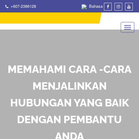
+607-2386128
Bahasa
MEMAHAMI CARA -CARA
MENJALINKAN
HUBUNGAN YANG BAIK
DENGAN PEMBANTU
ANDA