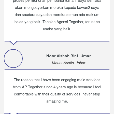
proses permohonan pembantu rumah. Saya sentiasa
akan mengesyorkan mereka kepada kawan2 saya
dan saudara saya dan mereka semua ada maklum
balas yang baik. Tahniah Agensi Together, teruskan
usaha yang baik.
Noor Aishah Binti Umar
Mount Austin, Johor
The reason that I have been engaging maid services
from AP Together since 4 years ago is because I feel
comfortable with their quality of services, never stop
amazing me.