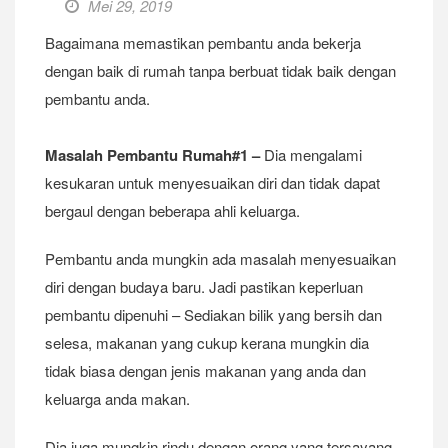
Mei 29, 2019
Bagaimana memastikan pembantu anda bekerja
dengan baik di rumah tanpa berbuat tidak baik dengan
pembantu anda.
Masalah Pembantu Rumah#1 –
Dia mengalami
kesukaran untuk menyesuaikan diri dan tidak dapat
bergaul dengan beberapa ahli keluarga.
Pembantu anda mungkin ada masalah menyesuaikan
diri dengan budaya baru. Jadi pastikan keperluan
pembantu dipenuhi – Sediakan bilik yang bersih dan
selesa, makanan yang cukup kerana mungkin dia
tidak biasa dengan jenis makanan yang anda dan
keluarga anda makan.
Dia juga mungkin rindu dengan orang yang tersayang