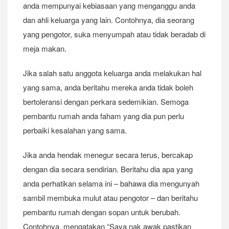
anda mempunyai kebiasaan yang menganggu anda
dan ahli keluarga yang lain. Contohnya, dia seorang
yang pengotor, suka menyumpah atau tidak beradab di
meja makan.
Jika salah satu anggota keluarga anda melakukan hal
yang sama, anda beritahu mereka anda tidak boleh
bertoleransi dengan perkara sedemikian. Semoga
pembantu rumah anda faham yang dia pun perlu
perbaiki kesalahan yang sama.
Jika anda hendak menegur secara terus, bercakap
dengan dia secara sendirian. Beritahu dia apa yang
anda perhatikan selama ini – bahawa dia mengunyah
sambil membuka mulut atau pengotor – dan beritahu
pembantu rumah dengan sopan untuk berubah.
Contohnya, mengatakan “Saya nak awak pastikan