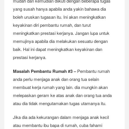
mudah dan kemudian diikuti dengan beberapa tugas
yang susah hanya apabila anda yakin bahawa dia
boleh uruskan tugasan itu. Ini akan meningkatkan
keyakinan diri pembantu rumah, dan turut
meningkatkan prestasi kerjanya. Jangan lupa untuk
memujinya apabila dia melakukan sesuatu dengan
baik. Hal ini dapat meningkatkan keyakinan dan
prestasi kerjanya.
Masalah Pembantu Rumah #3 –
Pembantu rumah
anda perlu menjaga anak dan orang tua selain
membuat kerja rumah yang lain. dia mungkin akan
melepaskan geram ke atas anak dan orang tua anda
atau dia tidak mengutamakan tugas utamanya itu.
Jika dia ada kekurangan dalam menjaga anak kecil
atau membantu ibu bapa di rumah, cuba fahami