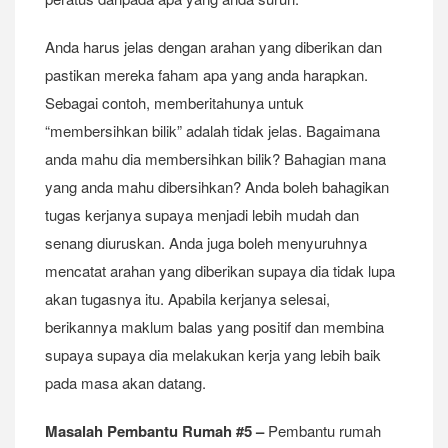
Anda harus jelas dengan arahan yang diberikan dan
pastikan mereka faham apa yang anda harapkan.
Sebagai contoh, memberitahunya untuk
“membersihkan bilik” adalah tidak jelas. Bagaimana
anda mahu dia membersihkan bilik? Bahagian mana
yang anda mahu dibersihkan? Anda boleh bahagikan
tugas kerjanya supaya menjadi lebih mudah dan
senang diuruskan. Anda juga boleh menyuruhnya
mencatat arahan yang diberikan supaya dia tidak lupa
akan tugasnya itu. Apabila kerjanya selesai,
berikannya maklum balas yang positif dan membina
supaya supaya dia melakukan kerja yang lebih baik
pada masa akan datang.
Masalah Pembantu Rumah #5 –
Pembantu rumah