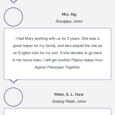
Mrs. Ng
Nusajaya, Johor
I had Mary working with us for 3 years. She was a
great helper for my family, and also played the role as
an English tutor for my son. If she decides to go back
to her home town, I will get another Filipino helper from
Agensi Pekerjaan Together.
Mdm, S. L. Haw
Gelang Patah, Johor