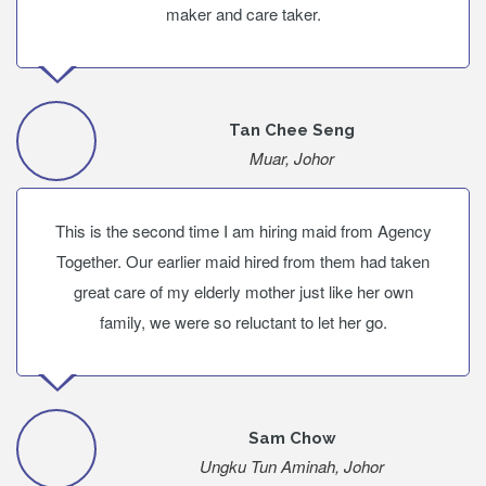
maker and care taker.
Tan Chee Seng
Muar, Johor
This is the second time I am hiring maid from Agency
Together. Our earlier maid hired from them had taken
great care of my elderly mother just like her own
family, we were so reluctant to let her go.
Sam Chow
Ungku Tun Aminah, Johor