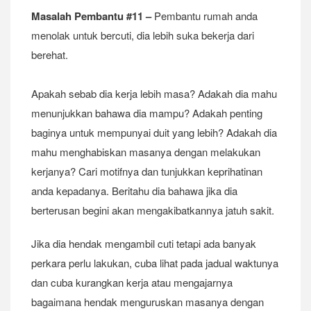
Masalah Pembantu #11 –
Pembantu rumah anda
menolak untuk bercuti, dia lebih suka bekerja dari
berehat.
Apakah sebab dia kerja lebih masa? Adakah dia mahu
menunjukkan bahawa dia mampu? Adakah penting
baginya untuk mempunyai duit yang lebih? Adakah dia
mahu menghabiskan masanya dengan melakukan
kerjanya? Cari motifnya dan tunjukkan keprihatinan
anda kepadanya. Beritahu dia bahawa jika dia
berterusan begini akan mengakibatkannya jatuh sakit.
Jika dia hendak mengambil cuti tetapi ada banyak
perkara perlu lakukan, cuba lihat pada jadual waktunya
dan cuba kurangkan kerja atau mengajarnya
bagaimana hendak menguruskan masanya dengan