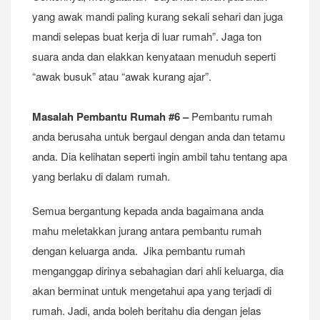
yang awak mandi paling kurang sekali sehari dan juga
mandi selepas buat kerja di luar rumah”. Jaga ton
suara anda dan elakkan kenyataan menuduh seperti
“awak busuk” atau “awak kurang ajar”.
Masalah Pembantu Rumah #6 –
Pembantu rumah
anda berusaha untuk bergaul dengan anda dan tetamu
anda. Dia kelihatan seperti ingin ambil tahu tentang apa
yang berlaku di dalam rumah.
Semua bergantung kepada anda bagaimana anda
mahu meletakkan jurang antara pembantu rumah
dengan keluarga anda. Jika pembantu rumah
menganggap dirinya sebahagian dari ahli keluarga, dia
akan berminat untuk mengetahui apa yang terjadi di
rumah. Jadi, anda boleh beritahu dia dengan jelas