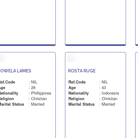
ROWELA LAMES
ROSTA RUGE
ef.Code
: NIL
Ref.Code
: NIL
Age
: 26
Age
: 43
ationality
: Phillippines
Nationality
: Indonesia
eligion
: Christian
Religion
: Christian
arital Status
: Married
Marital Status
: Married