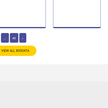
...
49
>
VIEW ALL BIODATA