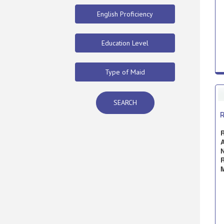
English Proficiency
Education Level
Type of Maid
SEARCH
R
N
R
M