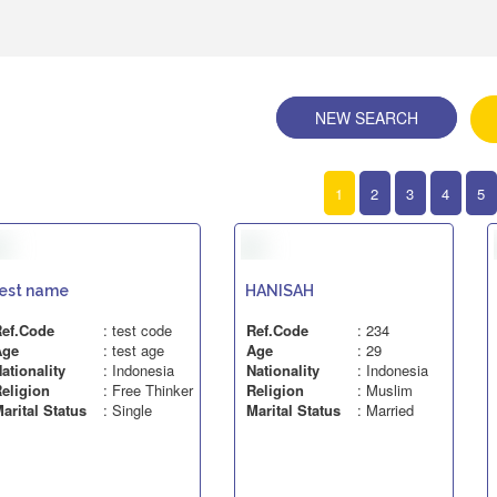
NEW SEARCH
1
2
3
4
5
est name
HANISAH
ef.Code
: test code
Ref.Code
: 234
Age
: test age
Age
: 29
ationality
: Indonesia
Nationality
: Indonesia
eligion
: Free Thinker
Religion
: Muslim
arital Status
: Single
Marital Status
: Married