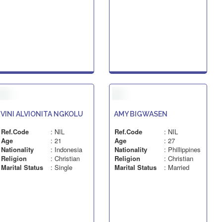
VINI ALVIONITA NGKOLU
AMY BIGWASEN
Ref.Code
: NIL
Ref.Code
: NIL
Age
: 21
Age
: 27
Nationality
: Indonesia
Nationality
: Phillippines
Religion
: Christian
Religion
: Christian
Marital Status
: Single
Marital Status
: Married