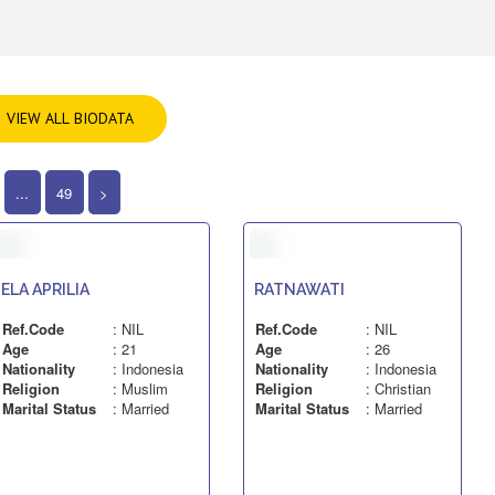
VIEW ALL BIODATA
...
49
>
ELA APRILIA
RATNAWATI
Ref.Code
: NIL
Ref.Code
: NIL
Age
: 21
Age
: 26
Nationality
: Indonesia
Nationality
: Indonesia
Religion
: Muslim
Religion
: Christian
Marital Status
: Married
Marital Status
: Married