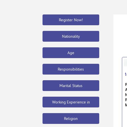
Register Now!
Nationality
Age
Responsibilities
t
R
Marital Status
N
R
Working Experience in
M
Religion