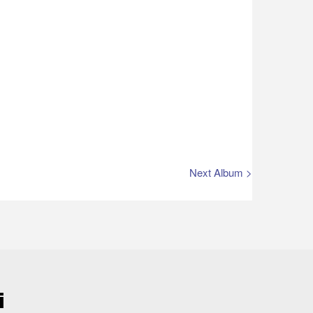
Next Album >
i