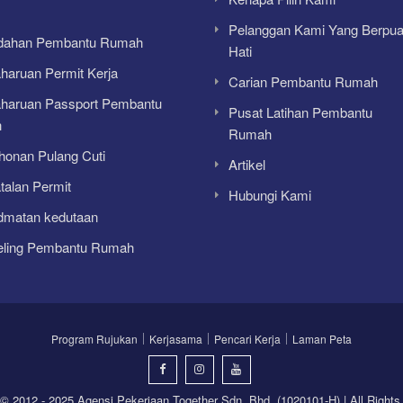
Pelanggan Kami Yang Berpu
dahan Pembantu Rumah
Hati
aruan Permit Kerja
Carian Pembantu Rumah
haruan Passport Pembantu
Pusat Latihan Pembantu
h
Rumah
onan Pulang Cuti
Artikel
alan Permit
Hubungi Kami
dmatan kedutaan
eling Pembantu Rumah
Program Rujukan
Kerjasama
Pencari Kerja
Laman Peta
 © 2012 - 2025 Agensi Pekerjaan Together Sdn. Bhd. (1020101-H) | All Rights