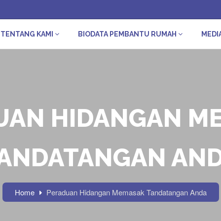
TENTANG KAMI
BIODATA PEMBANTU RUMAH
MEDI
UAN HIDANGAN M
ANDATANGAN AN
Home
Peraduan Hidangan Memasak Tandatangan Anda