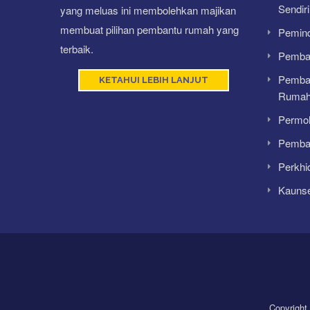
Sendiri
yang meluas ini membolehkan majikan
membuat pilihan pembantu rumah yang
Pemin
terbaik.
Pembah
Pemba
KETAHUI LEBIH LANJUT
Ruma
Permoh
Pembat
Perkhi
Kauns
Copyright