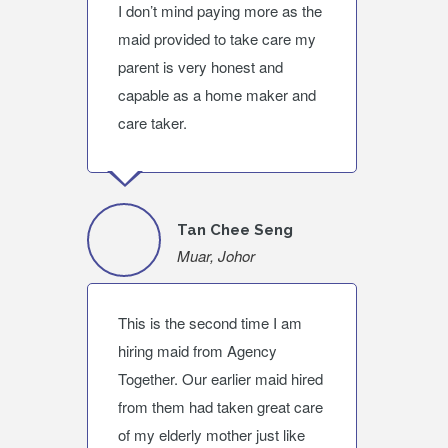
I don’t mind paying more as the
maid provided to take care my
parent is very honest and
capable as a home maker and
care taker.
Tan Chee Seng
Muar, Johor
This is the second time I am
hiring maid from Agency
Together. Our earlier maid hired
from them had taken great care
of my elderly mother just like