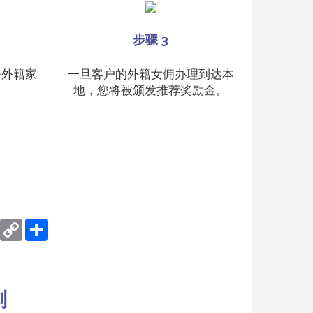
步骤 3
署外籍家
一旦客户的外籍女佣办理到达本
地，您将被颁发推荐奖励金。
ook
Twitter
Copy
分
Link
享
划