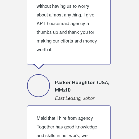
without having us to worry
about almost anything. I give
APT housemaid agency a
thumbs up and thank you for
making our efforts and money
worth it.
Parker Houghton (USA,
MM2H)
East Ledang, Johor
Maid that I hire from agency
Together has good knowledge
and skills in her work, well