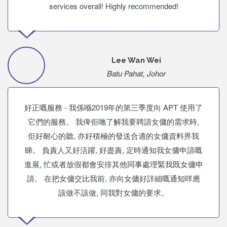
services overall! Highly recommended!
Lee Wan Wei
Batu Pahat, Johor
好正嘅服務 - 我係喺2019年的第三季度向 APT 使用了
它們的服務。 我俾佢哋了解我要聘請女傭的需求時,
佢好耐心的聽, 亦好積極的發送合適的女傭資料畀我
睇。 負責人又好活躍, 好盡責, 定時通知我女傭申請嘅
進展, 忙或者放假都會安排其他同事處理緊我既女傭申
請。 在把女傭交比我前, 亦向女傭好詳細嘅通知咩應
該做不該做, 同我對女傭的要求。