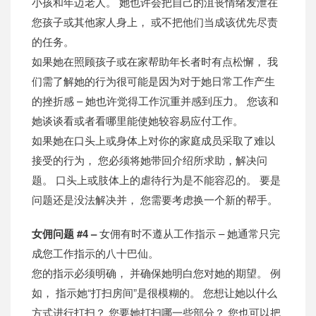
小孩和年迈老人。 她也许会把自己的沮丧情绪发泄在
您孩子或其他家人身上， 或不把他们当成该优先尽责
的任务。
如果她在照顾孩子或在家帮助年长者时有点松懈， 我
们需了解她的行为很可能是因为对于她日常工作产生
的挫折感 – 她也许觉得工作沉重并感到压力。 您该和
她谈谈看或者看哪里能使她较容易应付工作。
如果她在口头上或身体上对你的家庭成员采取了难以
接受的行为， 您必须将她带回介绍所求助，解决问
题。 口头上或肢体上的虐待行为是不能容忍的。 要是
问题还是没法解决并， 您需要考虑换一个新的帮手。
女佣问题 #4 –
女佣有时不遵从工作指示 – 她通常只完
成您工作指示的八十巴仙。
您的指示必须明确， 并确保她明白您对她的期望。 例
如， 指示她“打扫房间”是很模糊的。 您想让她以什么
方式进行打扫？ 您要她打扫哪一些部分？ 您也可以把