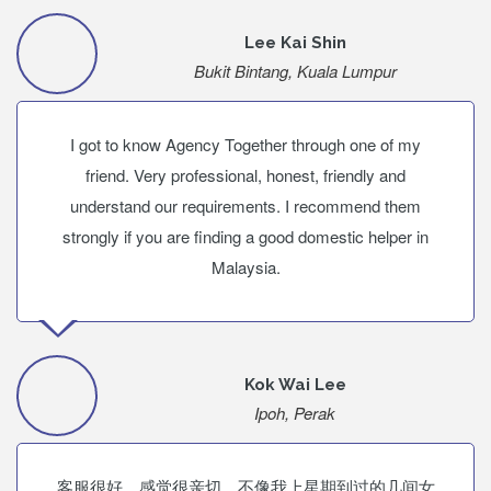
Lee Kai Shin
Bukit Bintang, Kuala Lumpur
I got to know Agency Together through one of my
friend. Very professional, honest, friendly and
understand our requirements. I recommend them
strongly if you are finding a good domestic helper in
Malaysia.
Kok Wai Lee
Ipoh, Perak
客服很好，感觉很亲切，不像我上星期到过的几间女