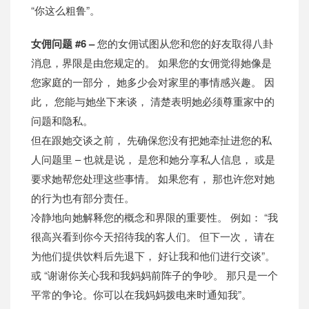
“你这么粗鲁”。
女佣问题 #6 –
您的女佣试图从您和您的好友取得八卦
消息，界限是由您规定的。 如果您的女佣觉得她像是
您家庭的一部分， 她多少会对家里的事情感兴趣。 因
此， 您能与她坐下来谈， 清楚表明她必须尊重家中的
问题和隐私。
但在跟她交谈之前， 先确保您没有把她牵扯进您的私
人问题里 – 也就是说， 是您和她分享私人信息， 或是
要求她帮您处理这些事情。 如果您有， 那也许您对她
的行为也有部分责任。
冷静地向她解释您的概念和界限的重要性。 例如： “我
很高兴看到你今天招待我的客人们。 但下一次， 请在
为他们提供饮料后先退下， 好让我和他们进行交谈”。
或 “谢谢你关心我和我妈妈前阵子的争吵。 那只是一个
平常的争论。你可以在我妈妈拨电来时通知我”。