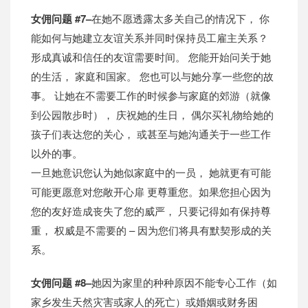
女佣问题 #7–
在她不愿透露太多关自己的情况下， 你
能如何与她建立友谊关系并同时保持员工雇主关系？
形成真诚和信任的友谊需要时间。 您能开始问关于她
的生活， 家庭和国家。 您也可以与她分享一些您的故
事。 让她在不需要工作的时候参与家庭的郊游（就像
到公园散步时）， 庆祝她的生日， 偶尔买礼物给她的
孩子们表达您的关心， 或甚至与她沟通关于一些工作
以外的事。
一旦她意识您认为她似家庭中的一员， 她就更有可能
可能更愿意对您敞开心扉 更尊重您。如果您担心因为
您的友好造成丧失了您的威严， 只要记得如有保持尊
重， 权威是不需要的 – 因为您们将具有默契形成的关
系。
女佣问题 #8–
她因为家里的种种原因不能专心工作（如
家乡发生天然灾害或家人的死亡）或婚姻或财务困