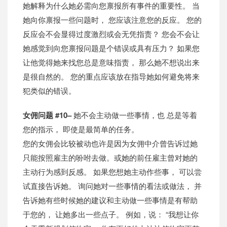
她解释为什么她必需向您禀报所有事件的重要性。 当
她向你禀报一些问题时， 您应该注意您的反应。 您的
反应会不会显得过度激烈或会无凭指责？ 您会不会让
她感觉到向您禀报问题是个错误或具有压力？ 如果您
让他觉得她来找您总是意味指责， 那么她不想说出来
是很自然的。 您的重点应该放在指导她如何避免将来
犯类似的错误。
女佣问题 #10–
她不会主动做一些事情，也 总是等着
您的指示， 即使是最简单的任务。
您的女佣会比较被动也许是因为女佣中介曾告诉过她
只能按照雇主的吩咐去做。或她的前任雇主曾对她的
主动行为感到反感。 如果您想她主动作些事， 可以尝
试直接告诉她。 询问她对一些事情的看法或做法， 并
告诉她有些时候她的建议和主动做一些事情是有帮助
于您的， 让她多出一些点子。 例如，说： “我想让你