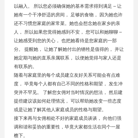
以融入。 所以您必须确保她的基本需求得到满足 – 让
她有一个干净舒适的房间， 足够的食物， 因为她也许
还不习惯您家庭的家常菜。她也会想念她在家乡的亲
人， 所以如果您觉得她感到不安， 您可以和她聊聊 –
让她感受到您的关心， 也把她看待是您家庭的一部
分。 提醒她， 让她了解她付出的牺牲是值得的， 并让
她定期与她的直系亲属联系， 以便她觉得与家人还是
有联系的。
随着与家庭里的每个成员建立友好关系可能会有点难
度， 毕竟每个人都有自己不同的性格和期望， 发生冲
突并不罕见。 了解您女佣对当时情况的想法， 然后建
提些建议该如何处理情况， 可以帮助她改变一些态度
或是让她了解其他人家庭成员的性格与期望。
接下来再与女佣相处不好的家庭成员谈谈， 向他们强
调和谐和妥协的重要性，毕竟大家都生活在同个一屋
檐下。