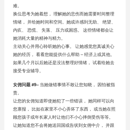
难。
换位思考为她着想， 理解她的悲伤而她需要时间整理
情绪， 并给她时间和空间。她或许感到无助、 绝望、
内疚、 恐慌、 失落、 压力或困惑。 这些情绪都会让
她消耗大量的精神与精力。
主动关心并用心聆听她的心事。 让她感觉您真诚关心
她的经历， 看看您能提供什么帮助 – 经济上或其他。
如果几个月以后她还是没法整理好情绪， 试着给她去
接受专业辅导。
女佣问题 #9–
当她做错事情不敢让您知晓， 因怕被指
责。
让您的女佣知道即使她犯了一些错误， 她同样可以向
您禀报， 比如在家里不小心弄坏了东西， 或当她在照
顾您孩子或年长家人时让他们不小心摔倒受伤等等。
让她知道您不会将她送回国或告状到女佣中介， 并跟